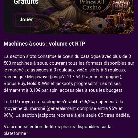
Gratuits
Jouer
Machines à sous : volume et RTP
La section slots constitue le cœur du catalogue avec plus de 3
500 machines à sous, couvrant tous les formats disponibles sur
le marché : classiques à 3 rouleaux, vidéo-slots à 5 rouleaux,
mécanique Megaways (jusqu'à 117 649 façons de gagner),
Bonus Buy, Hold & Win et jackpots progressifs. Les mises
démarrent à 0,10€ par spin, accessibles à tous les budgets.
Le RTP moyen du catalogue s'établit à 96,2%, supérieur à la
moyenne du marché (généralement comprise entre 95% et
96%). La section jackpots recense à elle seule 65 titres dédiés.
Voici une sélection de titres phares disponibles sur la
plateforme :