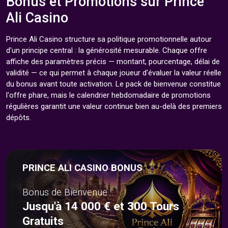
Bonus et Promotions sur Prince
Ali Casino
Prince Ali Casino structure sa politique promotionnelle autour
d'un principe central : la générosité mesurable. Chaque offre
affiche des paramètres précis — montant, pourcentage, délai de
validité — ce qui permet à chaque joueur d'évaluer la valeur réelle
du bonus avant toute activation. Le pack de bienvenue constitue
l'offre phare, mais le calendrier hebdomadaire de promotions
régulières garantit une valeur continue bien au-delà des premiers
dépôts.
PRINCE ALI CASINO BONUS
Bonus de Bienvenue :
Jusqu'à 14 000 € et 300 Tours
Gratuits