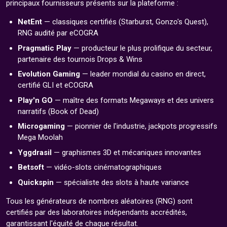
principaux fournisseurs présents sur la plateforme :
NetEnt
— classiques certifiés (Starburst, Gonzo's Quest),
RNG audité par eCOGRA
Pragmatic Play
— producteur le plus prolifique du secteur,
partenaire des tournois Drops & Wins
Evolution Gaming
— leader mondial du casino en direct,
certifié GLI et eCOGRA
Play'n GO
— maître des formats Megaways et des univers
narratifs (Book of Dead)
Microgaming
— pionnier de l'industrie, jackpots progressifs
Mega Moolah
Yggdrasil
— graphismes 3D et mécaniques innovantes
Betsoft
— vidéo-slots cinématographiques
Quickspin
— spécialiste des slots à haute variance
Tous les générateurs de nombres aléatoires (RNG) sont
certifiés par des laboratoires indépendants accrédités,
garantissant l'équité de chaque résultat.