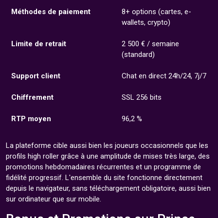
Méthodes de paiement
8+ options (cartes, e-
wallets, crypto)
Limite de retrait
2 500 € / semaine
(standard)
Support client
Chat en direct 24h/24, 7j/7
Chiffrement
SSL 256 bits
RTP moyen
96,2 %
La plateforme cible aussi bien les joueurs occasionnels que les
profils high roller grâce à une amplitude de mises très large, des
promotions hebdomadaires récurrentes et un programme de
fidélité progressif. L'ensemble du site fonctionne directement
depuis le navigateur, sans téléchargement obligatoire, aussi bien
sur ordinateur que sur mobile.