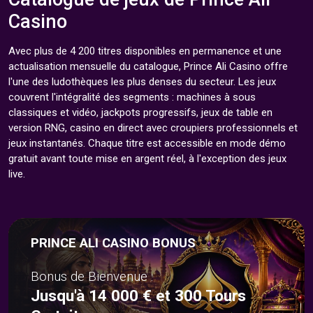
Casino
Avec plus de 4 200 titres disponibles en permanence et une
actualisation mensuelle du catalogue, Prince Ali Casino offre
l'une des ludothèques les plus denses du secteur. Les jeux
couvrent l'intégralité des segments : machines à sous
classiques et vidéo, jackpots progressifs, jeux de table en
version RNG, casino en direct avec croupiers professionnels et
jeux instantanés. Chaque titre est accessible en mode démo
gratuit avant toute mise en argent réel, à l'exception des jeux
live.
PRINCE ALI CASINO BONUS
Bonus de Bienvenue :
Jusqu'à 14 000 € et 300 Tours