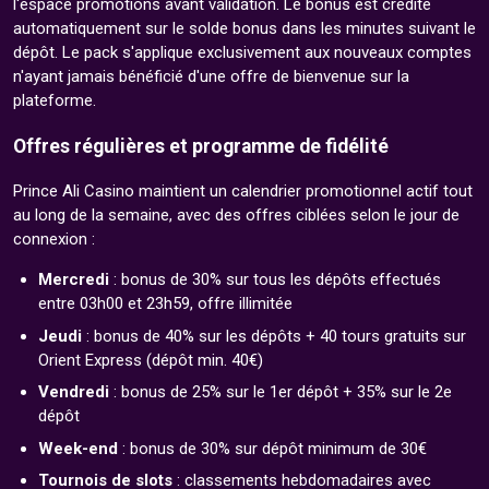
l'espace promotions avant validation. Le bonus est crédité
automatiquement sur le solde bonus dans les minutes suivant le
dépôt. Le pack s'applique exclusivement aux nouveaux comptes
n'ayant jamais bénéficié d'une offre de bienvenue sur la
plateforme.
Offres régulières et programme de fidélité
Prince Ali Casino maintient un calendrier promotionnel actif tout
au long de la semaine, avec des offres ciblées selon le jour de
connexion :
Mercredi
: bonus de 30% sur tous les dépôts effectués
entre 03h00 et 23h59, offre illimitée
Jeudi
: bonus de 40% sur les dépôts + 40 tours gratuits sur
Orient Express (dépôt min. 40€)
Vendredi
: bonus de 25% sur le 1er dépôt + 35% sur le 2e
dépôt
Week-end
: bonus de 30% sur dépôt minimum de 30€
Tournois de slots
: classements hebdomadaires avec