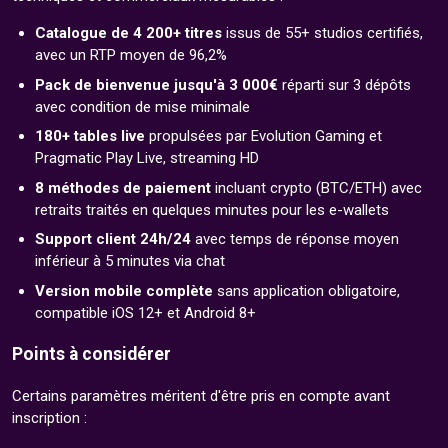
Catalogue de 4 200+ titres
issus de 55+ studios certifiés,
avec un RTP moyen de 96,2%
Pack de bienvenue jusqu'à 3 000€
réparti sur 3 dépôts
avec condition de mise minimale
180+ tables live
propulsées par Evolution Gaming et
Pragmatic Play Live, streaming HD
8 méthodes de paiement
incluant crypto (BTC/ETH) avec
retraits traités en quelques minutes pour les e-wallets
Support client 24h/24
avec temps de réponse moyen
inférieur à 5 minutes via chat
Version mobile complète
sans application obligatoire,
compatible iOS 12+ et Android 8+
Points à considérer
Certains paramètres méritent d'être pris en compte avant
inscription :