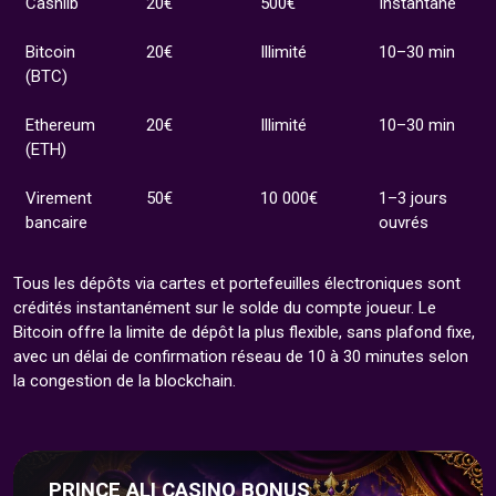
Cashlib
20€
500€
Instantané
Bitcoin
20€
Illimité
10–30 min
(BTC)
Ethereum
20€
Illimité
10–30 min
(ETH)
Virement
50€
10 000€
1–3 jours
bancaire
ouvrés
Tous les dépôts via cartes et portefeuilles électroniques sont
crédités instantanément sur le solde du compte joueur. Le
Bitcoin offre la limite de dépôt la plus flexible, sans plafond fixe,
avec un délai de confirmation réseau de 10 à 30 minutes selon
la congestion de la blockchain.
PRINCE ALI CASINO BONUS