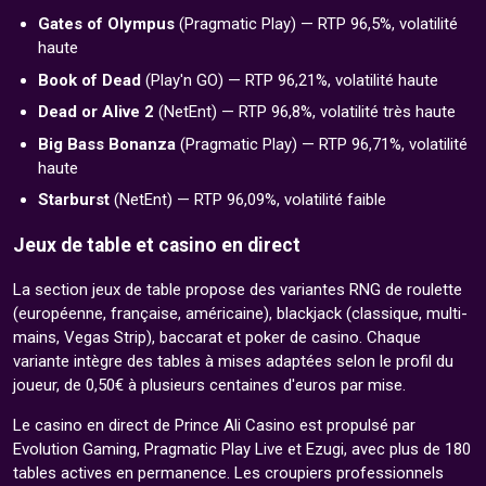
Gates of Olympus
(Pragmatic Play) — RTP 96,5%, volatilité
haute
Book of Dead
(Play'n GO) — RTP 96,21%, volatilité haute
Dead or Alive 2
(NetEnt) — RTP 96,8%, volatilité très haute
Big Bass Bonanza
(Pragmatic Play) — RTP 96,71%, volatilité
haute
Starburst
(NetEnt) — RTP 96,09%, volatilité faible
Jeux de table et casino en direct
La section jeux de table propose des variantes RNG de roulette
(européenne, française, américaine), blackjack (classique, multi-
mains, Vegas Strip), baccarat et poker de casino. Chaque
variante intègre des tables à mises adaptées selon le profil du
joueur, de 0,50€ à plusieurs centaines d'euros par mise.
Le casino en direct de Prince Ali Casino est propulsé par
Evolution Gaming, Pragmatic Play Live et Ezugi, avec plus de 180
tables actives en permanence. Les croupiers professionnels