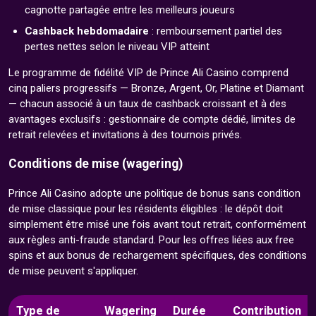
cagnotte partagée entre les meilleurs joueurs
Cashback hebdomadaire
: remboursement partiel des
pertes nettes selon le niveau VIP atteint
Le programme de fidélité VIP de Prince Ali Casino comprend
cinq paliers progressifs — Bronze, Argent, Or, Platine et Diamant
— chacun associé à un taux de cashback croissant et à des
avantages exclusifs : gestionnaire de compte dédié, limites de
retrait relevées et invitations à des tournois privés.
Conditions de mise (wagering)
Prince Ali Casino adopte une politique de bonus sans condition
de mise classique pour les résidents éligibles : le dépôt doit
simplement être misé une fois avant tout retrait, conformément
aux règles anti-fraude standard. Pour les offres liées aux free
spins et aux bonus de rechargement spécifiques, des conditions
de mise peuvent s'appliquer.
Type de
Wagering
Durée
Contribution