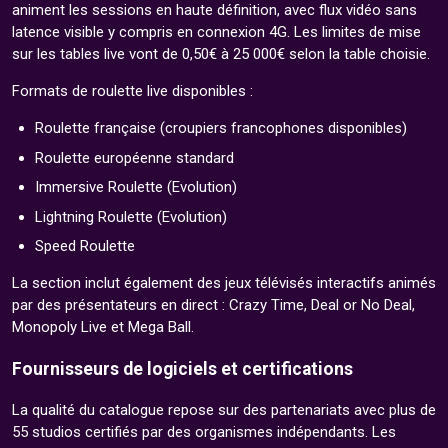
animent les sessions en haute définition, avec flux vidéo sans
latence visible y compris en connexion 4G. Les limites de mise
sur les tables live vont de 0,50€ à 25 000€ selon la table choisie.
Formats de roulette live disponibles :
Roulette française (croupiers francophones disponibles)
Roulette européenne standard
Immersive Roulette (Evolution)
Lightning Roulette (Evolution)
Speed Roulette
La section inclut également des jeux télévisés interactifs animés
par des présentateurs en direct : Crazy Time, Deal or No Deal,
Monopoly Live et Mega Ball.
Fournisseurs de logiciels et certifications
La qualité du catalogue repose sur des partenariats avec plus de
55 studios certifiés par des organismes indépendants. Les