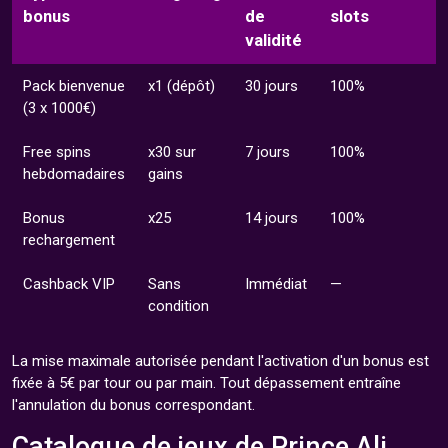
bonus
de
slots
validité
Pack bienvenue
x1 (dépôt)
30 jours
100%
(3 x 1000€)
Free spins
x30 sur
7 jours
100%
hebdomadaires
gains
Bonus
x25
14 jours
100%
rechargement
Cashback VIP
Sans
Immédiat
—
condition
La mise maximale autorisée pendant l'activation d'un bonus est
fixée à 5€ par tour ou par main. Tout dépassement entraîne
l'annulation du bonus correspondant.
Catalogue de jeux de Prince Ali