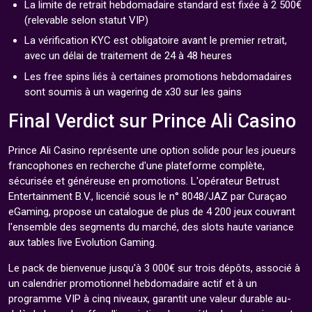
La limite de retrait hebdomadaire standard est fixée à 2 500€
(relevable selon statut VIP)
La vérification KYC est obligatoire avant le premier retrait,
avec un délai de traitement de 24 à 48 heures
Les free spins liés à certaines promotions hebdomadaires
sont soumis à un wagering de x30 sur les gains
Final Verdict sur Prince Ali Casino
Prince Ali Casino représente une option solide pour les joueurs
francophones en recherche d'une plateforme complète,
sécurisée et généreuse en promotions. L'opérateur Betrust
Entertainment B.V., licencié sous le n° 8048/JAZ par Curaçao
eGaming, propose un catalogue de plus de 4 200 jeux couvrant
l'ensemble des segments du marché, des slots haute variance
aux tables live Evolution Gaming.
Le pack de bienvenue jusqu'à 3 000€ sur trois dépôts, associé à
un calendrier promotionnel hebdomadaire actif et à un
programme VIP à cinq niveaux, garantit une valeur durable au-